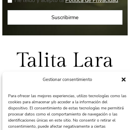
He leído y acepto la
Política de Privacidad
.
Talita Lara
Gestionar consentimiento
Para ofrecer las mejores experiencias, utilizo tecnologías como las
cookies para almacenar y/o acceder a la información del
Puedes contactar conmigo en:
dispositivo. El consentimiento de estas tecnologías me permitirá
terapiacontalita@gmail.com
procesar datos como el comportamiento de navegación o las
identificaciones únicas en este sitio. No consentir o retirar el
Whatsapp: +34 616128565
consentimiento, puede afectar negativamente a ciertas