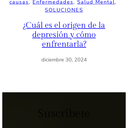
causas
, 
Enfermedades
, 
Salud Mental
, 
SOLUCIONES
¿Cuál es el origen de la
depresión y cómo
enfrentarla?
diciembre 30, 2024
Suscríbete