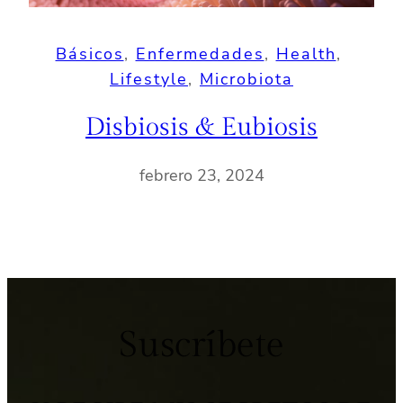
Básicos
, 
Enfermedades
, 
Health
, 
Lifestyle
, 
Microbiota
Disbiosis & Eubiosis
febrero 23, 2024
Suscríbete